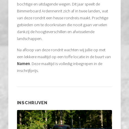
bochtige en uitdagende wegen. Dit jaar speelt de
Bimmerboard Ardennenrit zich af in twee landen, wat
van deze rondrit een heuse rondreis maakt. Prachtige
gebieden om te doorkruisen die nooit gaan vervelen
dankzij de hoogteverschillen en afwisselende
landschappen.
Na afloop van deze rondrit wachten wij jullie op met
een lekkere maaltijd op een toffe locatie in de buurt van
Namen
. Deze maaltijd is volledig inbegrepen in de
inschrijfprijs.
INSCHRIJVEN