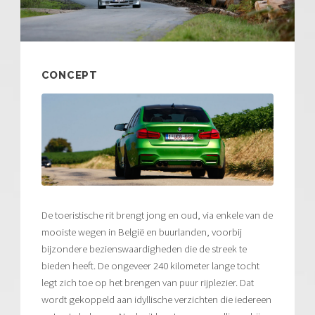
CONCEPT
De toeristische rit brengt jong en oud, via enkele van de
mooiste wegen in België en buurlanden, voorbij
bijzondere bezienswaardigheden die de streek te
bieden heeft. De ongeveer 240 kilometer lange tocht
legt zich toe op het brengen van puur rijplezier. Dat
wordt gekoppeld aan idyllische verzichten die iedereen