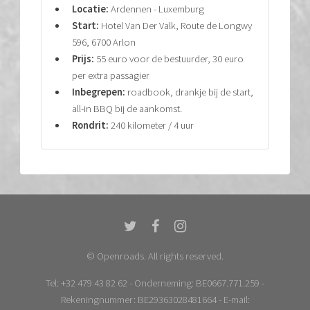
Locatie:
Ardennen - Luxemburg
Start:
Hotel Van Der Valk, Route de Longwy
596, 6700 Arlon
Prijs:
55 euro voor de bestuurder, 30 euro
per extra passagier
Inbegrepen:
roadbook, drankje bij de start,
all-in BBQ bij de aankomst.
Rondrit:
240 kilometer / 4 uur
© Openroads. All rights reserved.
Tel: +32 479 43 82 62 - Onderneming: BE0667.771.259 -
Rekeningnummer: BE29363028481664 - E-mail: